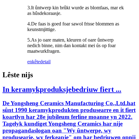
3.It ûntwerp kin brûkt wurde as blomfaas, mar ek
as hûsdekoraasje.
4.De faas is goed foar sawol frisse blommen as
keunstmjittige.
5.As jo ​​oare maten, kleuren of oare ûntwerp
nedich binne, nim dan kontakt mei ús op foar
maatwurkfragen.
enkête
detail
Lêste nijs
In keramykproduksjebedriuw fiert ...
De Yongsheng Ceramics Manufacturing Co.,Ltd.hat
sûnt 1990 keramykprodukten produsearre en it fiert
koartlyn har 28e jubileum ferline moanne yn 2022.
Tagelyk kundiget Yongsheng Ceramics har nije
propagandaslogan oan "Wy ûntwerpe, wy
produsearje, wy ferkeapje" om har bedriuwen opnij