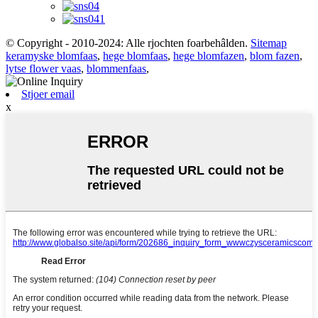
© Copyright - 2010-2024: Alle rjochten foarbehâlden.
Sitemap
keramyske blomfaas
,
hege blomfaas
,
hege blomfazen
,
blom fazen
,
lytse flower vaas
,
blommenfaas
,
Stjoer email
x