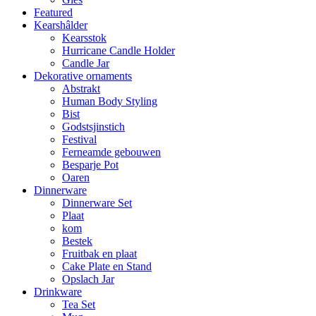
Featured
Kearshâlder
Kearsstok
Hurricane Candle Holder
Candle Jar
Dekorative ornaments
Abstrakt
Human Body Styling
Bist
Godstsjinstich
Festival
Ferneamde gebouwen
Besparje Pot
Oaren
Dinnerware
Dinnerware Set
Plaat
kom
Bestek
Fruitbak en plaat
Cake Plate en Stand
Opslach Jar
Drinkware
Tea Set