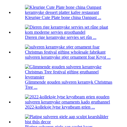
Kleurige Cute Plate bone china Oanpast ...
Dieren rige keramyske servies set rûn ...
sulveren keramyske stjer ornament foar Kryst ...
Glimmende gouden sulveren keramyk Christmas
Tree ...
2022-kolleksje lytse krystbeam grien ...
Plating sulveren giele aap sculpt kears ...