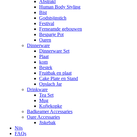
Abstrakt
Human Body Styling
Bist
Godstsjinstich
Festival
Ferneamde gebouwen
Besparje Pot
Oaren
Dinnerware
Dinnerware Set
Plaat
kom
Bestek
Fruitbak en plaat
Cake Plate en Stand
Opslach Jar
Drinkware
Tea Set
Mug
Kofjekopke
Badkeamer Accessaries
Oare Accessaries
Jiskebak
Nijs
FAQs