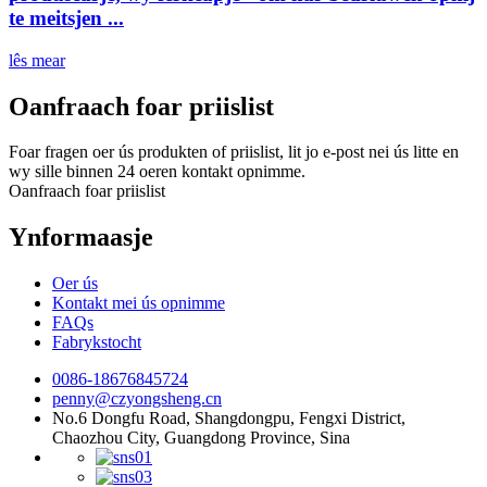
te meitsjen ...
lês mear
Oanfraach foar priislist
Foar fragen oer ús produkten of priislist, lit jo e-post nei ús litte en
wy sille binnen 24 oeren kontakt opnimme.
Oanfraach foar priislist
Ynformaasje
Oer ús
Kontakt mei ús opnimme
FAQs
Fabrykstocht
0086-18676845724
penny@czyongsheng.cn
No.6 Dongfu Road, Shangdongpu, Fengxi District,
Chaozhou City, Guangdong Province, Sina