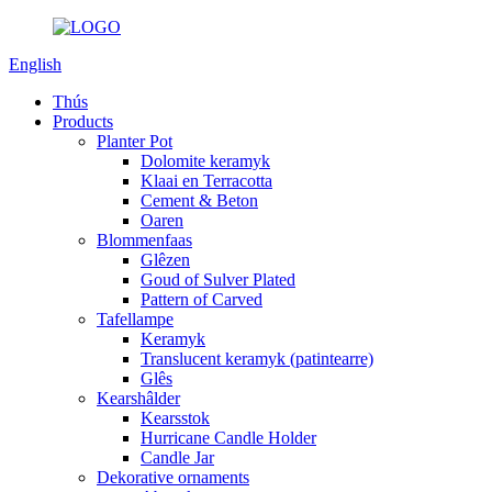
English
Thús
Products
Planter Pot
Dolomite keramyk
Klaai en Terracotta
Cement & Beton
Oaren
Blommenfaas
Glêzen
Goud of Sulver Plated
Pattern of Carved
Tafellampe
Keramyk
Translucent keramyk (patintearre)
Glês
Kearshâlder
Kearsstok
Hurricane Candle Holder
Candle Jar
Dekorative ornaments