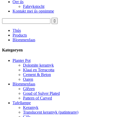
Oer ús
Fabrykstocht
Kontakt mei ús opnimme
Thús
Products
Blommenfaas
Kategoryen
Planter Pot
Dolomite keramyk
Klaai en Terracotta
Cement & Beton
Oaren
Blommenfaas
Glêzen
Goud of Sulver Plated
Pattern of Carved
Tafellampe
Keramyk
Translucent keramyk (patintearre)
Glês