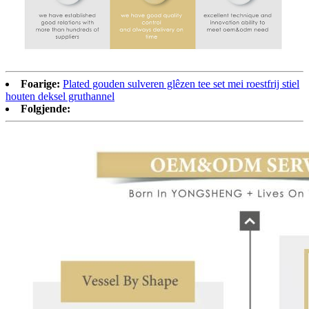
Foarige:
Plated gouden sulveren glêzen tee set mei roestfrij stiel
houten deksel gruthannel
Folgjende: