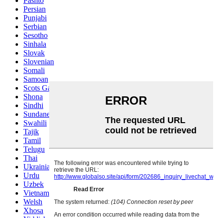
Pashto
Persian
Punjabi
Serbian
Sesotho
Sinhala
Slovak
Slovenian
Somali
Samoan
Scots Gaelic
Shona
Sindhi
Sundanese
Swahili
Tajik
Tamil
Telugu
Thai
Ukrainian
Urdu
Uzbek
Vietnamese
Welsh
Xhosa