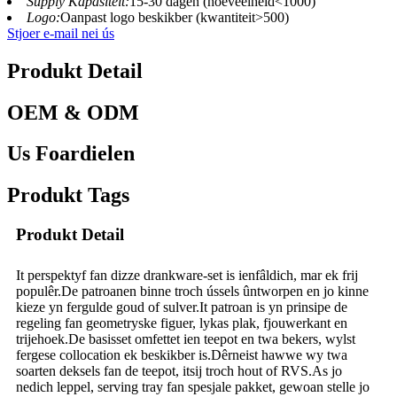
Supply Kapasiteit:
15-30 dagen (hoeveelheid<1000)
Logo:
Oanpast logo beskikber (kwantiteit>500)
Stjoer e-mail nei ús
Produkt Detail
OEM & ODM
Us Foardielen
Produkt Tags
Produkt Detail
It perspektyf fan dizze drankware-set is ienfâldich, mar ek frij
populêr.De patroanen binne troch ússels ûntworpen en jo kinne
kieze yn fergulde goud of sulver.It patroan is yn prinsipe de
regeling fan geometryske figuer, lykas plak, fjouwerkant en
trijehoek.De basisset omfettet ien teepot en twa bekers, wylst
fergese collocation ek beskikber is.Dêrneist hawwe wy twa
soarten deksels fan de teepot, itsij troch hout of RVS.As jo ​​
nedich leppel, serving tray fan spesjale pakket, gewoan stelle jo