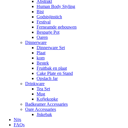
Abstrakt
Human Body Styling
Bist
Godstsjinstich
Festival
Ferneamde gebouwen
Besparje Pot
Oaren
Dinnerware
Dinnerware Set
Plaat
kom
Bestek
Fruitbak en plaat
Cake Plate en Stand
Opslach Jar
Drinkware
Tea Set
Mug
Kofjekopke
Badkeamer Accessaries
Oare Accessaries
Jiskebak
Nijs
FAQs