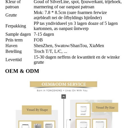
Kleur of
Goud of SilverLine, spot, fjouwerkant, trijehoek,
patroan
marmering of oar oanpast patroan
Mok: 7.8 * 8.5cm (oare foarmen ferwize
Grutte
asjebleaft nei de ôfbyldings hjirûnder)
PP tas yndividueel yn 3 lagen doaze of 5 lagen
Ferpakking
kartonnen, as oanpast ûntwerp
Sample dagen
7-15 dagen
Priis term
FOB
Haven
ShenZhen, Swatow/ShanTou, XiaMen
Betelling
Troch T/T, L/C, ...
15-30 dagen neffens de kwantiteit en de winske
Levertiid
grutte
OEM & ODM