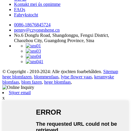
Kontakt mei ús opnimme
FAQs
Fabrykstocht
0086-18676845724
penny@czyongsheng.cn
No.6 Dongfu Road, Shangdongpu, Fengxi District,
Chaozhou City, Guangdong Province, Sina
© Copyright - 2010-2024: Alle rjochten foarbehâlden.
Sitemap
hege blomfazen
,
blommenfaas
,
lytse flower vaas
,
keramyske
blomfaas
,
blom fazen
,
hege blomfaas
,
Stjoer email
x