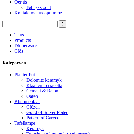
Oer ús
Fabrykstocht
Kontakt mei ús opnimme
Thús
Products
Dinnerware
Glês
Kategoryen
Planter Pot
Dolomite keramyk
Klaai en Terracotta
Cement & Beton
Oaren
Blommenfaas
Glêzen
Goud of Sulver Plated
Pattern of Carved
Tafellampe
Keramyk
Translucent keramyk (patintearre)