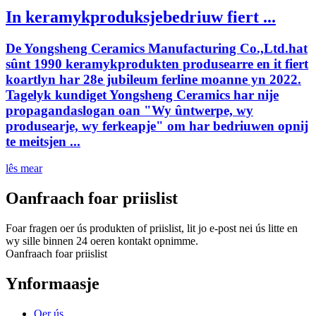
In keramykproduksjebedriuw fiert ...
De Yongsheng Ceramics Manufacturing Co.,Ltd.hat
sûnt 1990 keramykprodukten produsearre en it fiert
koartlyn har 28e jubileum ferline moanne yn 2022.
Tagelyk kundiget Yongsheng Ceramics har nije
propagandaslogan oan "Wy ûntwerpe, wy
produsearje, wy ferkeapje" om har bedriuwen opnij
te meitsjen ...
lês mear
Oanfraach foar priislist
Foar fragen oer ús produkten of priislist, lit jo e-post nei ús litte en
wy sille binnen 24 oeren kontakt opnimme.
Oanfraach foar priislist
Ynformaasje
Oer ús