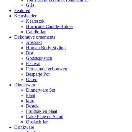
Glês
Featured
Kearshâlder
Kearsstok
Hurricane Candle Holder
Candle Jar
Dekorative ornaments
Abstrakt
Human Body Styling
Bist
Godstsjinstich
Festival
Ferneamde gebouwen
Besparje Pot
Oaren
Dinnerware
Dinnerware Set
Plaat
kom
Bestek
Fruitbak en plaat
Cake Plate en Stand
Opslach Jar
Drinkware