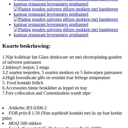
Koarte beskriuwing:
1.Nije kolleksje fan Glass drinkware set mei electroplating gouden
of sulveren patroanen
2.Inklusyf: teepot, 2 mugs
3.2 soarten teepotten, 5 soarten mokken en 5 ûntworpen patroanen
4.High borosilicate glês en resistint foar ferhege temperatuer
5. Food kontakt feilich
6.Accessories binne beskikber as leppel en tray
7.Free collocation and Customization wurdt stipe
Artikelnr.:
BT-0300-3
FOB priis:
$ 1.50 (Nim asjebleaft kontakt mei ús op foar krekte
priis)
MOQ:
500 stikken