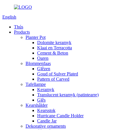
English
Thús
Products
Planter Pot
Dolomite keramyk
Klaai en Terracotta
Cement & Beton
Oaren
Blommenfaas
Glêzen
Goud of Sulver Plated
Pattern of Carved
Tafellampe
Keramyk
Translucent keramyk (patintearre)
Glês
Kearshâlder
Kearsstok
Hurricane Candle Holder
Candle Jar
Dekorative ornaments