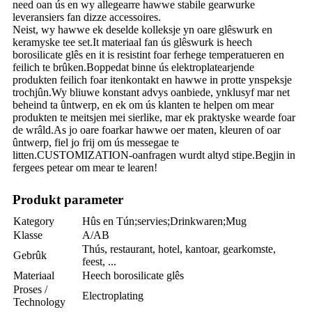
need oan ús en wy allegearre hawwe stabile gearwurke
leveransiers fan dizze accessoires.
Neist, wy hawwe ek deselde kolleksje yn oare glêswurk en
keramyske tee set.It materiaal fan ús glêswurk is heech
borosilicate glês en it is resistint foar ferhege temperatueren en
feilich te brûken.Boppedat binne ús elektroplatearjende
produkten feilich foar itenkontakt en hawwe in protte ynspeksje
trochjûn.Wy bliuwe konstant advys oanbiede, ynklusyf mar net
beheind ta ûntwerp, en ek om ús klanten te helpen om mear
produkten te meitsjen mei sierlike, mar ek praktyske wearde foar
de wrâld.As jo ​​​​oare foarkar hawwe oer maten, kleuren of oar
ûntwerp, fiel jo frij om ús messegae te
litten.CUSTOMIZATION-oanfragen wurdt altyd stipe.Begjin in
fergees petear om mear te learen!
Produkt parameter
Kategory
Hûs en Tún;servies;Drinkwaren;Mug
Klasse
A/AB
Thús, restaurant, hotel, kantoar, gearkomste,
Gebrûk
feest, ...
Materiaal
Heech borosilicate glês
Proses /
Electroplating
Technology