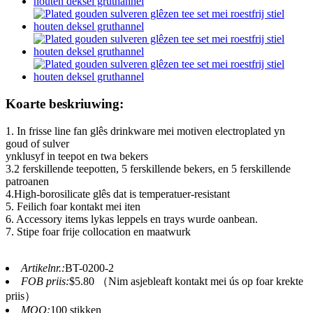
Koarte beskriuwing:
1. In frisse line fan glês drinkware mei motiven electroplated yn
goud of sulver
ynklusyf in teepot en twa bekers
3.2 ferskillende teepotten, 5 ferskillende bekers, en 5 ferskillende
patroanen
4.High-borosilicate glês dat is temperatuer-resistant
5. Feilich foar kontakt mei iten
6. Accessory items lykas leppels en trays wurde oanbean.
7. Stipe foar frije collocation en maatwurk
Artikelnr.:
BT-0200-2
FOB priis:
$5.80 （Nim asjebleaft kontakt mei ús op foar krekte
priis）
MOQ:
100 stikken