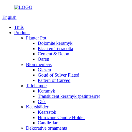
English
Thús
Products
Planter Pot
Dolomite keramyk
Klaai en Terracotta
Cement & Beton
Oaren
Blommenfaas
Glêzen
Goud of Sulver Plated
Pattern of Carved
Tafellampe
Keramyk
Translucent keramyk (patintearre)
Glês
Kearshâlder
Kearsstok
Hurricane Candle Holder
Candle Jar
Dekorative ornaments