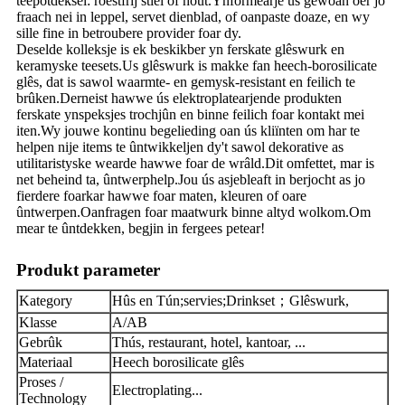
teepotdeksel: roestfrij stiel of hout.Ynformearje ús gewoan oer jo
fraach nei in leppel, servet dienblad, of oanpaste doaze, en wy
sille fine in betroubere provider foar dy.
Deselde kolleksje is ek beskikber yn ferskate glêswurk en
keramyske teesets.Us glêswurk is makke fan heech-borosilicate
glês, dat is sawol waarmte- en gemysk-resistant en feilich te
brûken.Derneist hawwe ús elektroplatearjende produkten
ferskate ynspeksjes trochjûn en binne feilich foar kontakt mei
iten.Wy jouwe kontinu begelieding oan ús kliïnten om har te
helpen nije items te ûntwikkeljen dy't sawol dekorative as
utilitaristyske wearde hawwe foar de wrâld.Dit omfettet, mar is
net beheind ta, ûntwerphelp.Jou ús asjebleaft in berjocht as jo
fierdere foarkar hawwe foar maten, kleuren of oare
ûntwerpen.Oanfragen foar maatwurk binne altyd wolkom.Om
mear te ûntdekken, begjin in fergees petear!
Produkt parameter
Kategory
Hûs en Tún;servies;Drinkset；Glêswurk,
Klasse
A/AB
Gebrûk
Thús, restaurant, hotel, kantoar, ...
Materiaal
Heech borosilicate glês
Proses /
Electroplating...
Technology