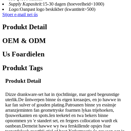
Supply Kapasiteit:
15-30 dagen (hoeveelheid<1000)
Logo:
Oanpast logo beskikber (kwantiteit>500)
Stjoer e-mail nei ús
Produkt Detail
OEM & ODM
Us Foardielen
Produkt Tags
Produkt Detail
Dizze drankware-set hat in rjochtlinige, mar goed begeunstige
uterlik.De ûntwerpen binne ús eigen kreaasjes, en jo hawwe in
kar fan sulver of gouden plating.Patroanen binne yn essinsje
arranzjeminten fan geometryske foarmen lykas trijehoeken,
fjouwerkanten en spots.Ien teeketel en twa bekers binne
opnommen yn 'e standert set, en fergees collocation wurdt ek
oanbean.Derneist hawwe wy twa ferskillende opsjes foar