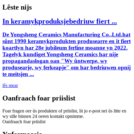
Lêste nijs
In keramykproduksjebedriuw fiert ...
De Yongsheng Ceramics Manufacturing Co.,Ltd.hat
sûnt 1990 keramykprodukten produsearre en it fiert
koartlyn har 28e jubileum ferline moanne yn 2022.
Tagelyk kundiget Yongsheng Ceramics har nije
propagandaslogan oan "Wy ûntwerpe, wy
produsearje, wy ferkeapje" om har bedriuwen opnij
te meitsjen ...
lês mear
Oanfraach foar priislist
Foar fragen oer ús produkten of priislist, lit jo e-post nei ús litte en
wy sille binnen 24 oeren kontakt opnimme.
Oanfraach foar priislist