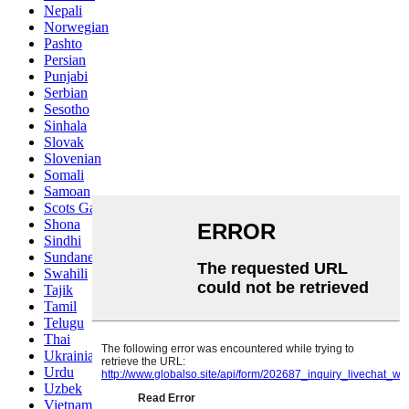
Nepali
Norwegian
Pashto
Persian
Punjabi
Serbian
Sesotho
Sinhala
Slovak
Slovenian
Somali
Samoan
Scots Gaelic
Shona
Sindhi
Sundanese
Swahili
Tajik
Tamil
Telugu
Thai
Ukrainian
Urdu
Uzbek
Vietnamese