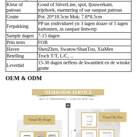
Kleur of
Goud of SilverLine, spot, fjouwerkant,
patroan
trijehoek, marmering of oar oanpast patroan
Grutte
Pot: 20*18.5cm Mok: 7.8*8.5cm
PP tas yndividueel yn 3 lagen doaze of 5 lagen
Ferpakking
kartonnen, as oanpast ûntwerp
Sample dagen
7-15 dagen
Priis term
FOB
Haven
ShenZhen, Swatow/ShanTou, XiaMen
Betelling
Troch T/T, L/C, ...
15-30 dagen neffens de kwantiteit en de winske
Levertiid
grutte
OEM & ODM