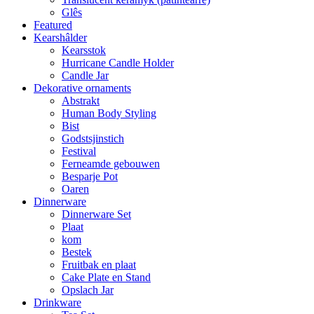
Glês
Featured
Kearshâlder
Kearsstok
Hurricane Candle Holder
Candle Jar
Dekorative ornaments
Abstrakt
Human Body Styling
Bist
Godstsjinstich
Festival
Ferneamde gebouwen
Besparje Pot
Oaren
Dinnerware
Dinnerware Set
Plaat
kom
Bestek
Fruitbak en plaat
Cake Plate en Stand
Opslach Jar
Drinkware