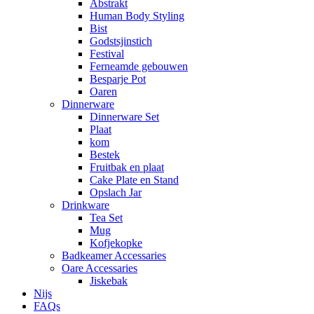
Abstrakt
Human Body Styling
Bist
Godstsjinstich
Festival
Ferneamde gebouwen
Besparje Pot
Oaren
Dinnerware
Dinnerware Set
Plaat
kom
Bestek
Fruitbak en plaat
Cake Plate en Stand
Opslach Jar
Drinkware
Tea Set
Mug
Kofjekopke
Badkeamer Accessaries
Oare Accessaries
Jiskebak
Nijs
FAQs