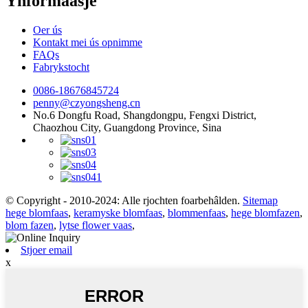
Ynformaasje
Oer ús
Kontakt mei ús opnimme
FAQs
Fabrykstocht
0086-18676845724
penny@czyongsheng.cn
No.6 Dongfu Road, Shangdongpu, Fengxi District,
Chaozhou City, Guangdong Province, Sina
© Copyright - 2010-2024: Alle rjochten foarbehâlden.
Sitemap
hege blomfaas
,
keramyske blomfaas
,
blommenfaas
,
hege blomfazen
,
blom fazen
,
lytse flower vaas
,
Stjoer email
x