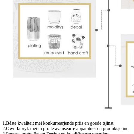
1.Bêste kwaliteit mei konkurrearjende priis en goede tsjinst.
2.Own fabryk mei in protte avansearre apparatuer en produksjeline.
3.Possess protte Patent Design en kwalifisearre meardere