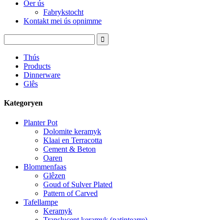
Oer ús
Fabrykstocht
Kontakt mei ús opnimme
Thús
Products
Dinnerware
Glês
Kategoryen
Planter Pot
Dolomite keramyk
Klaai en Terracotta
Cement & Beton
Oaren
Blommenfaas
Glêzen
Goud of Sulver Plated
Pattern of Carved
Tafellampe
Keramyk
Translucent keramyk (patintearre)