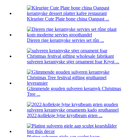
Kleurige Cute Plate bone china Oanpast ...
Dieren rige keramyske servies set rûn ...
sulveren keramyske stjer ornament foar Kryst ...
Glimmende gouden sulveren keramyk Christmas
Tree ...
2022-kolleksje lytse krystbeam grien ...
Plating sulveren giele aap sculpt kears ...