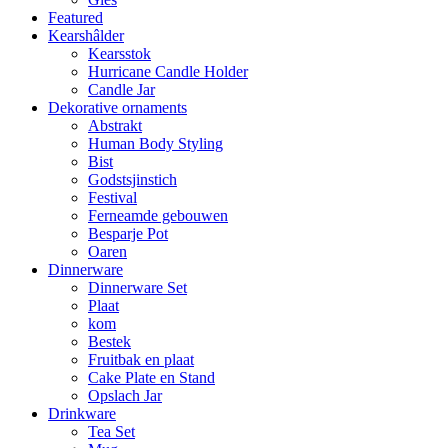
Featured
Kearshâlder
Kearsstok
Hurricane Candle Holder
Candle Jar
Dekorative ornaments
Abstrakt
Human Body Styling
Bist
Godstsjinstich
Festival
Ferneamde gebouwen
Besparje Pot
Oaren
Dinnerware
Dinnerware Set
Plaat
kom
Bestek
Fruitbak en plaat
Cake Plate en Stand
Opslach Jar
Drinkware
Tea Set