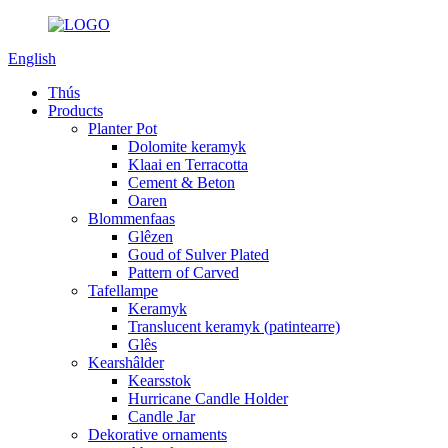
English
Thús
Products
Planter Pot
Dolomite keramyk
Klaai en Terracotta
Cement & Beton
Oaren
Blommenfaas
Glêzen
Goud of Sulver Plated
Pattern of Carved
Tafellampe
Keramyk
Translucent keramyk (patintearre)
Glês
Kearshâlder
Kearsstok
Hurricane Candle Holder
Candle Jar
Dekorative ornaments