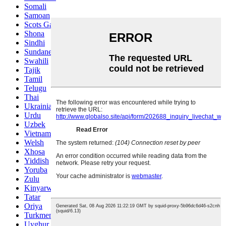
Somali
Samoan
Scots Gaelic
Shona
Sindhi
Sundanese
Swahili
Tajik
Tamil
Telugu
Thai
Ukrainian
Urdu
Uzbek
Vietnamese
Welsh
Xhosa
Yiddish
Yoruba
Zulu
Kinyarwanda
Tatar
Oriya
Turkmen
Uyghur