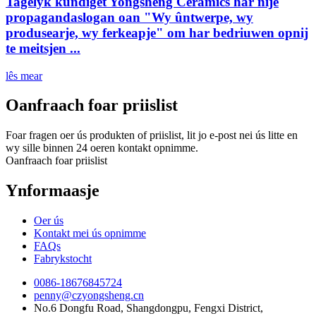
Tagelyk kundiget Yongsheng Ceramics har nije
propagandaslogan oan "Wy ûntwerpe, wy
produsearje, wy ferkeapje" om har bedriuwen opnij
te meitsjen ...
lês mear
Oanfraach foar priislist
Foar fragen oer ús produkten of priislist, lit jo e-post nei ús litte en
wy sille binnen 24 oeren kontakt opnimme.
Oanfraach foar priislist
Ynformaasje
Oer ús
Kontakt mei ús opnimme
FAQs
Fabrykstocht
0086-18676845724
penny@czyongsheng.cn
No.6 Dongfu Road, Shangdongpu, Fengxi District,