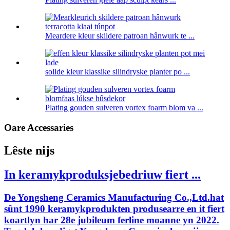
Meardere kleur skildere patroan hânwurk te ...
solide kleur klassike silindryske planter po ...
Plating gouden sulveren vortex foarm blom va ...
Oare Accessaries
Lêste nijs
In keramykproduksjebedriuw fiert ...
De Yongsheng Ceramics Manufacturing Co.,Ltd.hat
sûnt 1990 keramykprodukten produsearre en it fiert
koartlyn har 28e jubileum ferline moanne yn 2022.