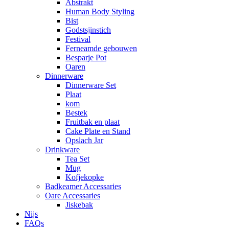
Abstrakt
Human Body Styling
Bist
Godstsjinstich
Festival
Ferneamde gebouwen
Besparje Pot
Oaren
Dinnerware
Dinnerware Set
Plaat
kom
Bestek
Fruitbak en plaat
Cake Plate en Stand
Opslach Jar
Drinkware
Tea Set
Mug
Kofjekopke
Badkeamer Accessaries
Oare Accessaries
Jiskebak
Nijs
FAQs