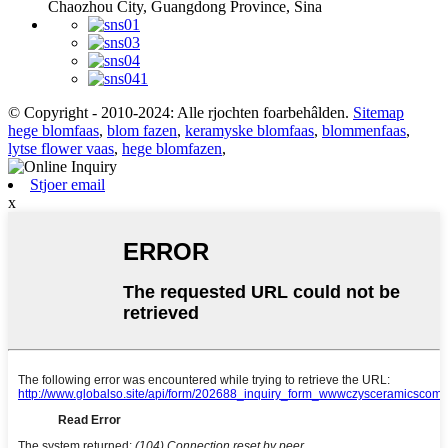
Chaozhou City, Guangdong Province, Sina
© Copyright - 2010-2024: Alle rjochten foarbehâlden.
Sitemap
hege blomfaas
,
blom fazen
,
keramyske blomfaas
,
blommenfaas
,
lytse flower vaas
,
hege blomfazen
,
Stjoer email
x