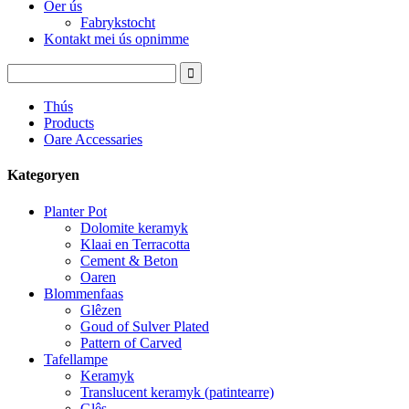
Oer ús
Fabrykstocht
Kontakt mei ús opnimme
Thús
Products
Oare Accessaries
Kategoryen
Planter Pot
Dolomite keramyk
Klaai en Terracotta
Cement & Beton
Oaren
Blommenfaas
Glêzen
Goud of Sulver Plated
Pattern of Carved
Tafellampe
Keramyk
Translucent keramyk (patintearre)
Glês