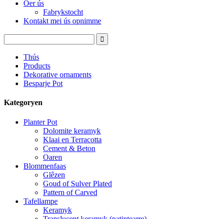
Oer ús
Fabrykstocht
Kontakt mei ús opnimme
Thús
Products
Dekorative ornaments
Besparje Pot
Kategoryen
Planter Pot
Dolomite keramyk
Klaai en Terracotta
Cement & Beton
Oaren
Blommenfaas
Glêzen
Goud of Sulver Plated
Pattern of Carved
Tafellampe
Keramyk
Translucent keramyk (patintearre)