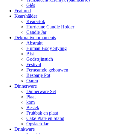
Glês
Featured
Kearshâlder
Kearsstok
Hurricane Candle Holder
Candle Jar
Dekorative ornaments
Abstrakt
Human Body Styling
Bist
Godstsjinstich
Festival
Ferneamde gebouwen
Besparje Pot
Oaren
Dinnerware
Dinnerware Set
Plaat
kom
Bestek
Fruitbak en plaat
Cake Plate en Stand
Opslach Jar
Drinkware