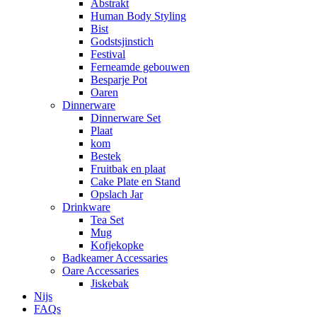
Abstrakt
Human Body Styling
Bist
Godstsjinstich
Festival
Ferneamde gebouwen
Besparje Pot
Oaren
Dinnerware
Dinnerware Set
Plaat
kom
Bestek
Fruitbak en plaat
Cake Plate en Stand
Opslach Jar
Drinkware
Tea Set
Mug
Kofjekopke
Badkeamer Accessaries
Oare Accessaries
Jiskebak
Nijs
FAQs