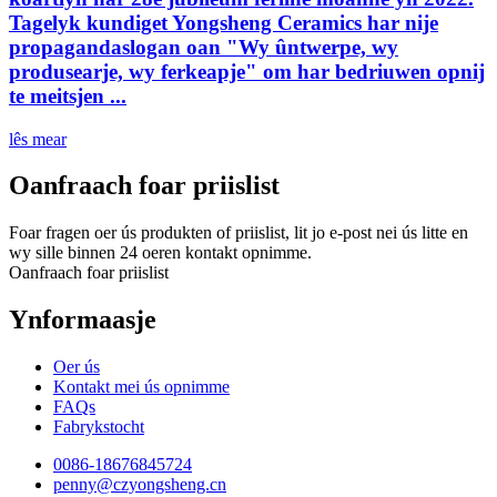
Tagelyk kundiget Yongsheng Ceramics har nije
propagandaslogan oan "Wy ûntwerpe, wy
produsearje, wy ferkeapje" om har bedriuwen opnij
te meitsjen ...
lês mear
Oanfraach foar priislist
Foar fragen oer ús produkten of priislist, lit jo e-post nei ús litte en
wy sille binnen 24 oeren kontakt opnimme.
Oanfraach foar priislist
Ynformaasje
Oer ús
Kontakt mei ús opnimme
FAQs
Fabrykstocht
0086-18676845724
penny@czyongsheng.cn