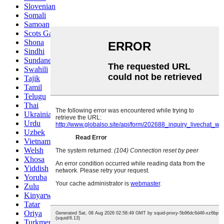
Slovenian
Somali
Samoan
Scots Gaelic
Shona
Sindhi
Sundanese
Swahili
Tajik
Tamil
Telugu
Thai
Ukrainian
Urdu
Uzbek
Vietnamese
Welsh
Xhosa
Yiddish
Yoruba
Zulu
Kinyarwanda
Tatar
Oriya
Turkmen