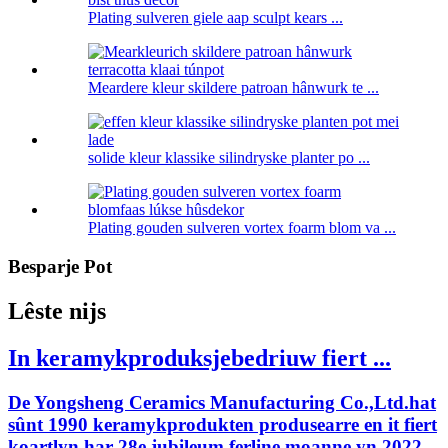
Plating sulveren giele aap sculpt kears ...
Meardere kleur skildere patroan hânwurk te ...
solide kleur klassike silindryske planter po ...
Plating gouden sulveren vortex foarm blom va ...
Besparje Pot
Lêste nijs
In keramykproduksjebedriuw fiert ...
De Yongsheng Ceramics Manufacturing Co.,Ltd.hat
sûnt 1990 keramykprodukten produsearre en it fiert
koartlyn har 28e jubileum ferline moanne yn 2022.