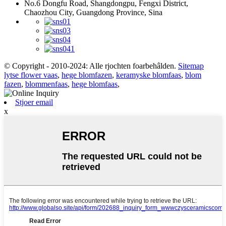
No.6 Dongfu Road, Shangdongpu, Fengxi District,
Chaozhou City, Guangdong Province, Sina
© Copyright - 2010-2024: Alle rjochten foarbehâlden.
Sitemap
lytse flower vaas
,
hege blomfazen
,
keramyske blomfaas
,
blom
fazen
,
blommenfaas
,
hege blomfaas
,
Stjoer email
x