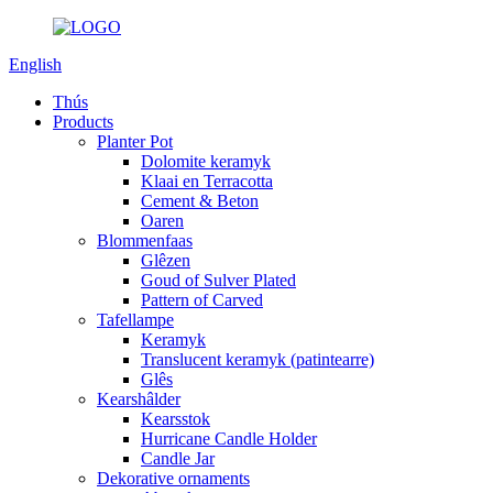
English
Thús
Products
Planter Pot
Dolomite keramyk
Klaai en Terracotta
Cement & Beton
Oaren
Blommenfaas
Glêzen
Goud of Sulver Plated
Pattern of Carved
Tafellampe
Keramyk
Translucent keramyk (patintearre)
Glês
Kearshâlder
Kearsstok
Hurricane Candle Holder
Candle Jar
Dekorative ornaments